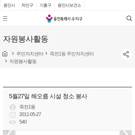
용인시
처인구
기흥구
용인시보건소
용
모
검
인
바
색
특
일
자원봉사활동
메
례
뉴
시
버
튼
주민자치센터
죽전1동 주민자치센터
수
자원봉사활동
지
구
청
5월27일 해오름 시설 청소 봉사
죽전1동
2011-05-27
540