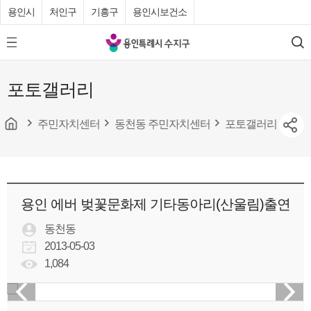
용인시
처인구
기흥구
용인시보건소
용
모
검
인
바
색
특
일
포토갤러리
메
례
뉴
시
버
튼
주민자치센터
동천동 주민자치센터
포토갤러리
수
지
구
청
용인 에버 벚꽃문화제 기타동아리(산울림)출연
동천동
2013-05-03
1,084