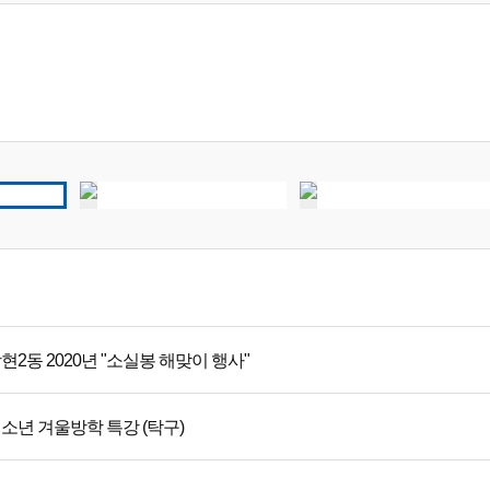
현2동 2020년 "소실봉 해맞이 행사"
소년 겨울방학 특강 (탁구)