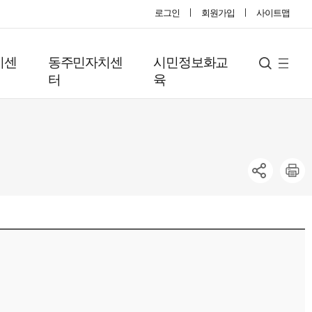
로그인
회원가입
사이트맵
지센
동주민자치센
시민정보화교
사
검
터
육
색
이
트
맵