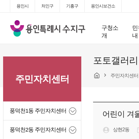
용인시
처인구
기흥구
용인시보건소
용
구청소
민
인
개
내
특
례
시
포토갤러리
수
지
주민자치센터
구
주민자치센터
청
풍덕천1동 주민자치센터
어린이 겨울
풍덕천2동 주민자치센터
상현2동