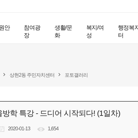
원안
참여광
생활/문
복지/여
행정복
장
화
성
터
상현2동 주민자치센터
포토갤러리
방학 특강 - 드디어 시작되다! (1일차)
2020-01-13
1,654