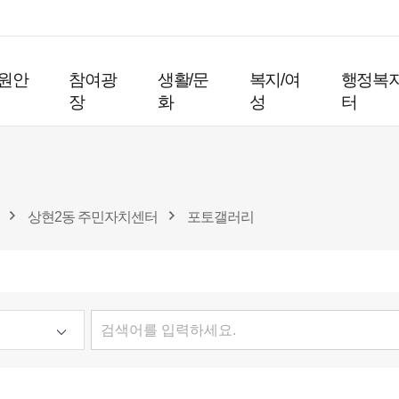
원안
참여광
생활/문
복지/여
행정복
장
화
성
터
상현2동 주민자치센터
포토갤러리