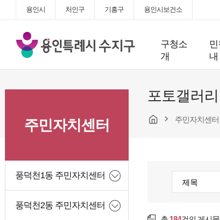
용인시
처인구
기흥구
용인시보건소
용
구청소
민
인
개
내
특
례
시
포토갤러리
수
지
주민자치센터
구
주민자치센터
청
풍덕천1동 주민자치센터
풍덕천2동 주민자치센터
총
184
건의 게시물