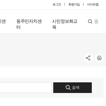
로그인
회원가입
사이트맵
지센
동주민자치센
시민정보화교
사
검
터
육
색
이
트
맵
검색